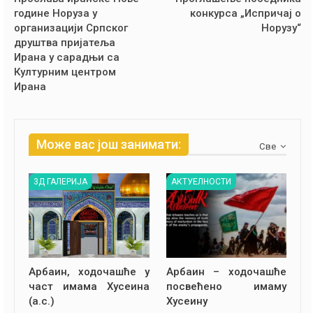
године Норуза у
конкурса „Испричај о
организацији Српског
Норузу“
друштва пријатеља
Ирана у сарадњи са
Културним центром
Ирана
Може вас још занимати:
Све
3Д ГАЛЕРИЈА
АКТУЕЛНОСТИ
Арбаин, ходочашће у
Арбаин – ходочашће
част имама Хусеина
посвећено имаму
(а.с.)
Хусеину