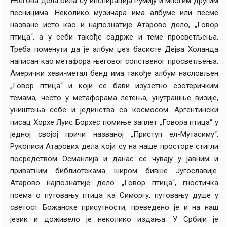
Његова дела била су инспирација Румију и многим другим
песницима. Неколико музичара има албуме или песме
назване исто као и најпознатије Атарово дело, „Говор
птица“, а у себи такође садрже и теме просветљења.
Треба поменути да је албум џез басисте Дејва Холанда
написан као метафора његовог сопственог просветљења.
Амерички хеви-метал бенд има такође албум насловљен
„Говор птица“ и који се бави изузетно езотеричким
темама, често у метафорама летења, унутрашње визије,
уништења себе и јединства са космосом. Аргентински
писац Хорхе Луис Борхес помиње заплет „Говора птица“ у
једној својој причи названој „Приступ ел-Мутасиму“.
Рукописи Атарових дела који су на наше просторе стигли
посредством Османлија и данас се чувају у јавним и
приватним библиотекама широм бивше Југославије.
Атарово најпознатије дело „Говор птица“, гностичка
поема о путовању птица ка Симоргу, путовању душе у
светост Божанске присутности, преведено је и на наш
језик и доживело је неколико издања. У Србији је