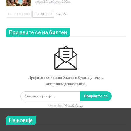
среда 25. фебруар 2026.
ПРЕТХОДНО
СЛЕДЕЋЕ
1 од 95
Пријавите се на билтен
Пријавите се на наш билтен и будите у току с
актуелним дешавањима.
Пријавите се
Омогућио
Најновије