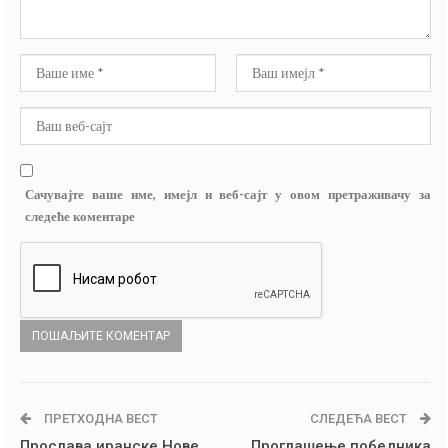
Сачувајте ваше име, имејл и веб-сајт у овом претраживачу за
следеће коментаре
ПРЕТХОДНА ВЕСТ
СЛЕДЕЋА ВЕСТ
Прослава иранске Нове
Проглашење победника