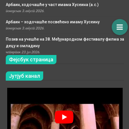
Арбаин, ходочашће у част имама Хусеина (а.с.)
понедељак 3. август 2026.
Арбаин – ходочашће посвећено имаму Хусеину
понедељак 3. август 2026.
Позив на учешће на 38. Међународном фестивалу филма за
децу и омладину
четвртак 23. јул 2026.
Фејсбук страница
Јутјуб канал