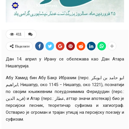
Од аутора
КЦИ Београд
Датум објаве:
недеља 13. април 2025.
411
Поделите
Дан 14. април у Ирану се обележава као Дан Атара
Нишапурија.
Абу Хамид бин Абу Бакр Ибрахим (перс. ابو حامد بن ابوبکر
ابراهیم; Нишапур, око 1145 − Нишапур, око 1221), познатији
по својим књижевним псеудонимима Феридудин (перс.:
فرید الدین) и Атар (перс.: عطار,
аттар
значи апотекар) био је
персијски песник, теоретичар суфизма и хагиограф.
Остварио је огроман и трајан утицај на персијску поезију и
суфизам.