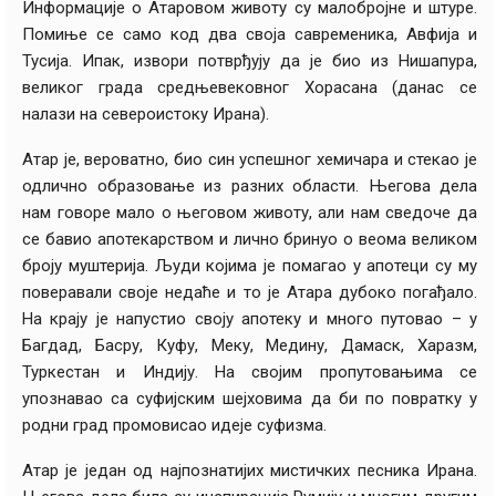
Информације о Атаровом животу су малобројне и штуре.
Помиње се само код два своја савременика, Авфија и
Тусија. Ипак, извори потврђују да је био из Нишапура,
великог града средњевековног Хорасана (данас се
налази на североистоку Ирана).
Атар је, вероватно, био син успешног хемичара и стекао је
одлично образовање из разних области. Његова дела
нам говоре мало о његовом животу, али нам сведоче да
се бавио апотекарством и лично бринуо о веома великом
броју муштерија. Људи којима је помагао у апотеци су му
поверавали своје недаће и то је Атара дубоко погађало.
На крају је напустио своју апотеку и много путовао – у
Багдад, Басру, Куфу, Меку, Медину, Дамаск, Харазм,
Туркестан и Индију. На својим пропутовањима се
упознавао са суфијским шејховима да би по повратку у
родни град промовисао идеје суфизма.
Атар је један од најпознатијих мистичких песника Ирана.