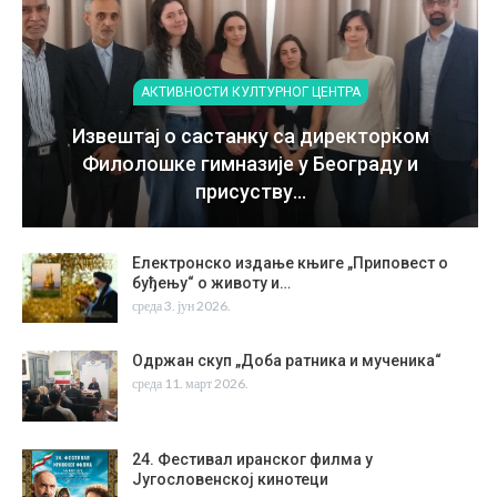
АКТИВНОСТИ КУЛТУРНОГ ЦЕНТРА
Извештај о састанку са директорком
Филолошке гимназије у Београду и
присуству…
Електронско издање књиге „Приповест о
буђењу“ о животу и…
среда 3. јун 2026.
Одржан скуп „Доба ратника и мученика“
среда 11. март 2026.
24. Фестивал иранског филма у
Југословенској кинотеци