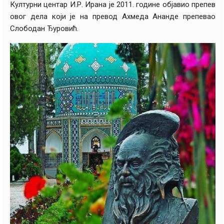
Културни центар И.Р. Ирана је 2011. године објавио препев
овог дела који је на превод Ахмеда Ананде препевао
Слободан Ђуровић.