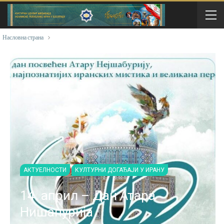
Насловна страна
АКТУЕЛНОСТИ
КУЛТУРНИ ДОГАЂАЈИ У ИРАНУ
14. април – Дан Атара
Нишапурија