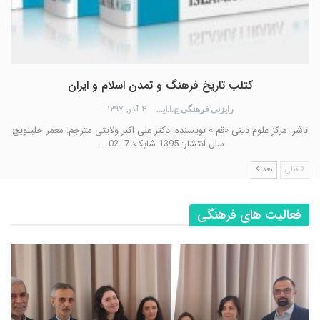
کتلب تاریخ فرهنگ و تمدن اسلام و ایران
۴ آذر, ۱۳۹۷
رایزنی فرهنگی ج.ا.ایران
ناشر: مرکز علوم دینی «قم » نويسنده: دکتر علی اکبر ولایتی مترجم: معمر خلیلویچ
سال انتشار: 1395 شابک: 7- 02 -…
قبلی
بعد
فعالیت های فرهنگی