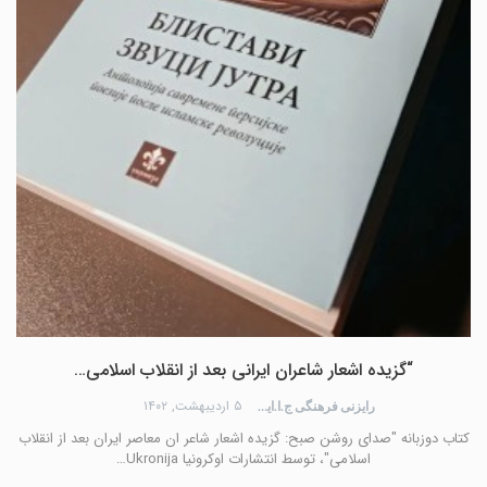
“گزیده اشعار شاعران ایرانی بعد از انقلاب اسلامی…
۵ اردیبهشت, ۱۴۰۲
رایزنی فرهنگی ج.ا.ایران
کتاب دوزبانه "صدای روشن صبح: گزیده اشعار شاعر ان معاصر ایران بعد از انقلاب
اسلامی"، توسط انتشارات اوکرونیا Ukronija…