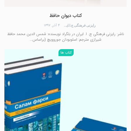
کتاب دیوان حافظ
۴ آذر, ۱۳۹۷
رایزنی فرهنگی ج.ا.ایران
ناشر: رایزنی فرهنگی ج. ا. ایران در بلگراد نويسنده: شمس الدین محمد حافظ
شیرازی مترجم: اسلوبودان جوروویچ (براساس…
کتاب ها