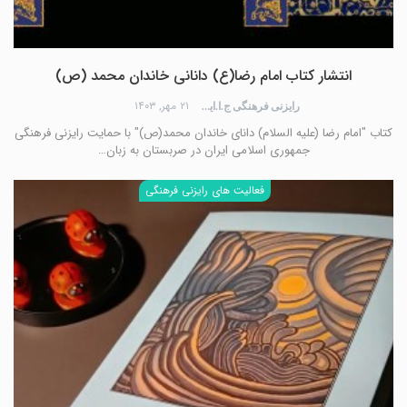
انتشار کتاب امام رضا(ع) دانانی خاندان محمد (ص)‎
۲۱ مهر, ۱۴۰۳
رایزنی فرهنگی ج.ا.ایران
کتاب "امام رضا (علیه السلام) دانای خاندان محمد(ص)" با حمایت رایزنی فرهنگی
جمهوری اسلامی ایران در صربستان به زبان…
فعالیت های رایزنی فرهنگی