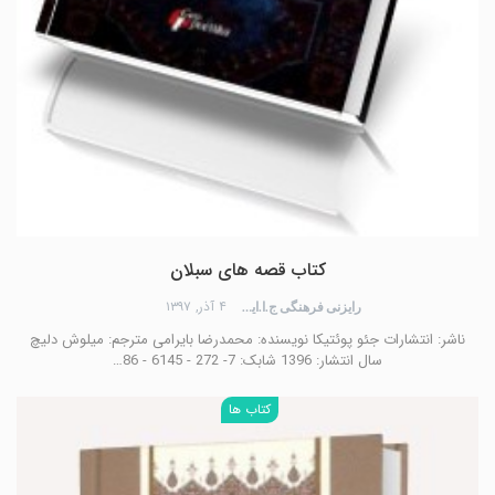
کتاب قصه های سبلان
۴ آذر, ۱۳۹۷
رایزنی فرهنگی ج.ا.ایران
ناشر: انتشارات جئو پوئتیکا نویسنده: محمدرضا بایرامی مترجم: میلوش دلیچ
سال انتشار: 1396 شابک: 7- 272 - 6145 - 86…
کتاب ها