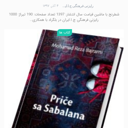
۴ آذر, ۱۳۹۷
رایزنی فرهنگی ج.ا.ایران
شطرنج با ماشین قیامت سال انتشار: 1397 تعداد صفحات: 190 تیراژ: 1000
رایزنی فرهنگی ج.ا.ایران در بلگراد با همکاری…
کتاب ها