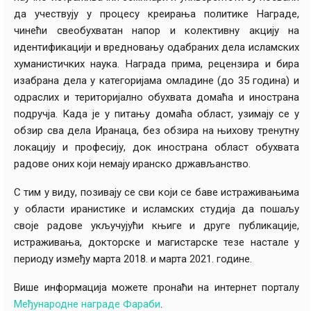
да учествују у процесу креирања политике Награде,
чинећи свеобухватан напор и колективну акцију на
идентификацији и вредновању одабраних дела исламских
хуманистичких наука. Награда прима, рецензира и бира
изабрана дела у категоријама омладине (до 35 година) и
одраслих и територијално обухвата домаћа и инострана
подручја. Када је у питању домаћа област, узимају се у
обзир сва дела Иранаца, без обзира на њихову тренутну
локацију и професију, док инострана област обухвата
радове оних који немају иранско држављанство.
С тим у виду, позивају се сви који се баве истраживањима
у области иранистике и исламских студија да пошаљу
своје радове укључујући књиге и друге публикације,
истраживања, докторске и магистарске тезе настале у
периоду између марта 2018. и марта 2021. године.
Више информација можете пронаћи на интернет порталу
Међународне награде Фараби
.