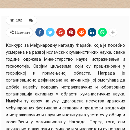
192
Поделите
Конкурс за Међународну награду Фараби, која је посебно
усмерена на развој исламских хуманистичких наука, сваке
године одржава Министарство науке, истраживања и
технологије. Својим циљевима који су прецизирани у
теоријској и примењеној области, Награда је
организационо дефинисана на начин који јој омогућава да
добије највећу подршку истраживачких и образовних
организација активних у области хуманистичких наука.
Имајући ту сврху на уму, драгоцена искуства иранских
међународних фестивала и ставови и предлози академија
и истраживачких и научних институција узети су у обзир и
коришћени у осмишљавању Награде. Поред тога, сви
научно-истраживачки семинари и универзитети су позвани