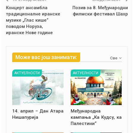
Концерт ансамбла
Позив за 8. Међународни
традиционалне иранске
филмски фестивал Шахр
музике „Глас кише“
поводом Норуза,
иранске Нове године
Може вас још занимати:
Све
АКТУЕЛНОСТИ
АКТУЕЛНОСТИ
14. април – Дан Атара
Међународна
Нишапурија
кампања „Ка Кудсу, ка
Палестини“