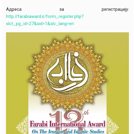
Адреса за регистрацију:
http://farabiaward.ir/form_register.php?
slct_pg_id=27&sid=1&slc_lang=en