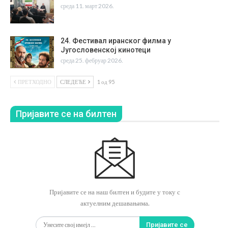
среда 11. март 2026.
24. Фестивал иранског филма у
Југословенској кинотеци
среда 25. фебруар 2026.
ПРЕТХОДНО
СЛЕДЕЋЕ
1 од 95
Пријавите се на билтен
Пријавите се на наш билтен и будите у току с
актуелним дешавањима.
Пријавите се