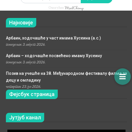
Омогућио
Најновије
Арбаин, ходочашће у част имама Хусеина (а.с.)
понедељак 3. август 2026.
Арбаин – ходочашће посвећено имаму Хусеину
понедељак 3. август 2026.
Позив на учешће на 38. Међународном фестивалу филма за
децу и омладину
четвртак 23. јул 2026.
Фејсбук страница
Јутјуб канал