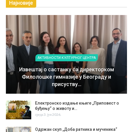
Најновије
АКТИВНОСТИ КУЛТУРНОГ ЦЕНТРА
Извештај о састанку са директорком
Филолошке гимназије у Београду и
присуству…
Електронско издање књиге „Приповест о
буђењу“ о животу и…
среда 3. јун 2026.
Одржан скуп „Доба ратника и мученика“