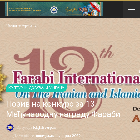
Насловна страна
КУЛТУРНИ ДОГАЂАЈИ У ИРАНУ
Позив на конкурс за 13.
Међународну награду Фараби
Од аутора
КЦИ Београд
Датум објаве:
понедељак 11. април 2022.