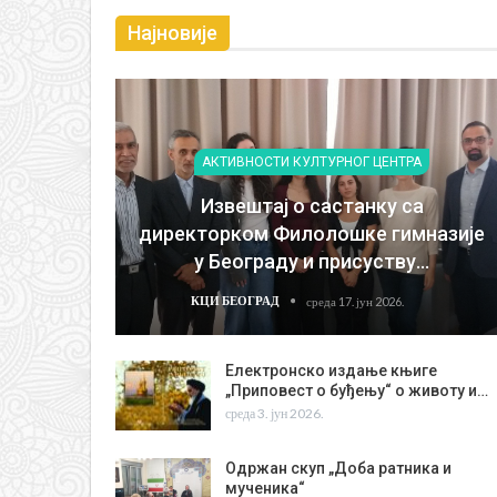
Најновије
АКТИВНОСТИ КУЛТУРНОГ ЦЕНТРА
Извештај о састанку са
директорком Филолошке гимназије
у Београду и присуству…
КЦИ БЕОГРАД
среда 17. јун 2026.
Електронско издање књиге
„Приповест о буђењу“ о животу и…
среда 3. јун 2026.
Одржан скуп „Доба ратника и
мученика“