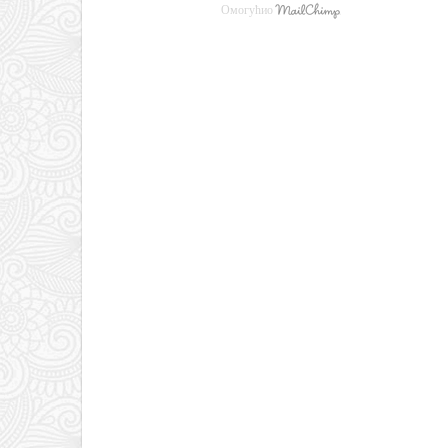
Омогућио