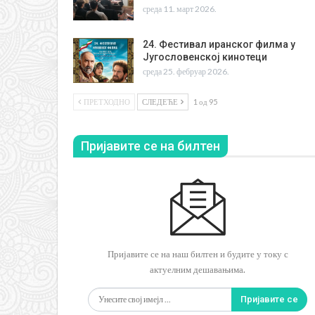
среда 11. март 2026.
24. Фестивал иранског филма у
Југословенској кинотеци
среда 25. фебруар 2026.
ПРЕТХОДНО
СЛЕДЕЋЕ
1 од 95
Пријавите се на билтен
Пријавите се на наш билтен и будите у току с
актуелним дешавањима.
Пријавите се