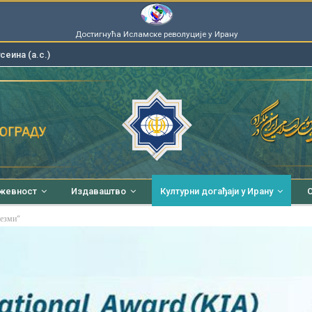
Достигнућа Исламске револуције у Ирану
еина (а.с.)
ижевност
Издаваштво
Културни догађаји у Ирану
О
резми“