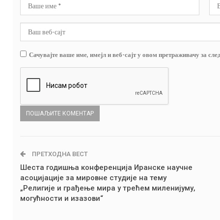
Сачувајте ваше име, имејл и веб-сајт у овом претраживачу за сле
ПРЕТХОДНА ВЕСТ
Шеста годишња конференција Иранске научне
асоцијације за мировне студије на тему
„Религије и грађење мира у трећем миленијуму,
могућности и изазови“