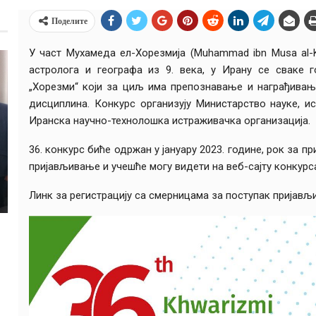
Поделите
У част Мухамедa ел-Хорезмија (Muhammad ibn Musa al-Kh
астролога и географа из 9. века, у Ирану се сваке г
„Хорезми“ који за циљ има препознавање и награђивање
дисциплина. Конкурс организују Министарство науке, ис
Иранска научно-технолошка истраживачка организација. ‎
‎36. конкурс биће одржан у јануару 2023. године, рок за пр
пријављивање и учешће могу видети на веб-сајту конкурс
Линк за регистрацију са смерницама за поступак пријав