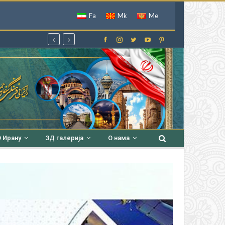
Fa
Mk
Me
 Ирану
3Д галерија
О нама