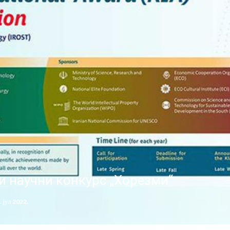
и научни конкурс „Хорезми“
. јул 2022.