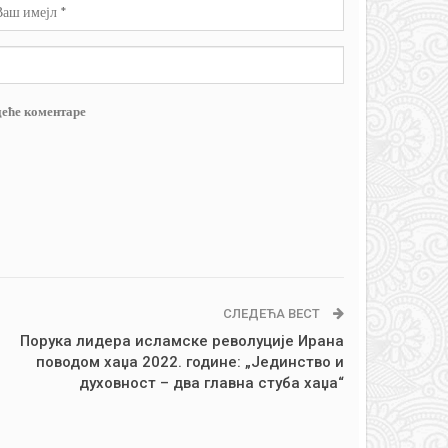
деће коментаре
СЛЕДЕЋА ВЕСТ
Порука лидера исламске револуције Ирана
поводом хаџа 2022. године: „Јединство и
духовност – два главна стуба хаџа“