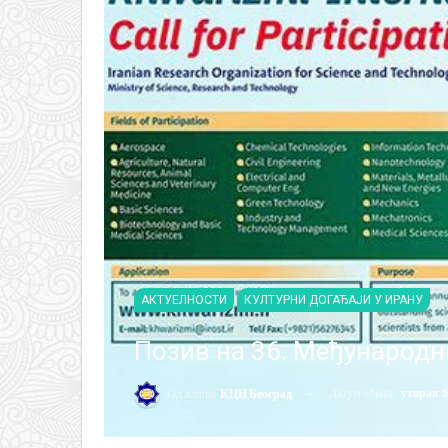
АКТУЕЛНОСТИ
КУЛТУРНИ ДОГАЂАЈИ У ИРАНУ
Позив на 36. Међународн
Датум објаве:
уторак 5
Од аутора
КЦИ Београд