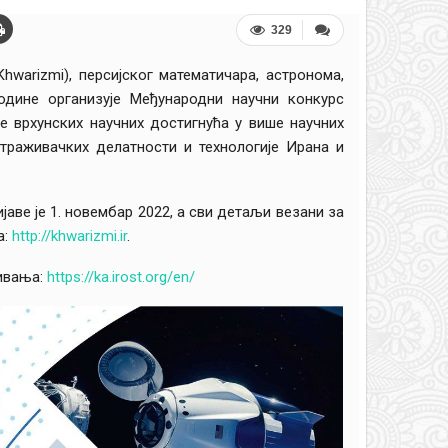
329
warizmi), персијског математичара, ‎астронома,
одине организује Међународни ‎научни конкурс
 врхунских научних ‎достигнућа у више научних
траживачких ‎делатности и технологије Ирана и
ијаве је 1. новембар 2022, а сви детаљи ‎везани за
а:
http://khwarizmi.ir
.
љивања:
https://ka.irost.org/en/