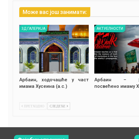
Може вас још занимати:
3Д ГАЛЕРИЈА
АКТУЕЛНОСТИ
Арбаин, ходочашће у част
Арбаин – хо
имама Хусеина (а.с.)
посвећено имаму Х
ПРЕТХОДНО
СЛЕДЕЋЕ