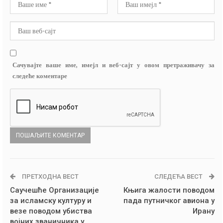
Сачувајте ваше име, имејл и веб-сајт у овом претраживачу за
следеће коментаре
ПРЕТХОДНА ВЕСТ
СЛЕДЕЋА ВЕСТ
Саучешће Организације
Књига жалости поводом
за исламску културу и
пада путничког авиона у
везе поводом убиства
Ирану
војних званичника у