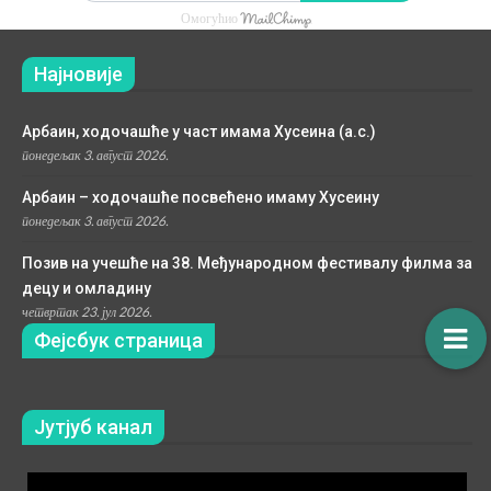
Омогућио
Најновије
Арбаин, ходочашће у част имама Хусеина (а.с.)
понедељак 3. август 2026.
Арбаин – ходочашће посвећено имаму Хусеину
понедељак 3. август 2026.
Позив на учешће на 38. Међународном фестивалу филма за
децу и омладину
четвртак 23. јул 2026.
Фејсбук страница
Јутјуб канал