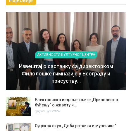
Најновије
АКТИВНОСТИ КУЛТУРНОГ ЦЕНТРА
Извештај о састанку са директорком
Филолошке гимназије у Београду и
присуству…
Електронско издање књиге „Приповест о
буђењу“ о животу и…
среда 3. јун 2026.
Одржан скуп „Доба ратника и мученика“