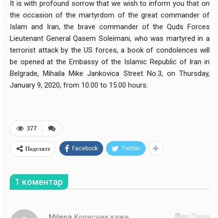
It is with profound sorrow that we wish to inform you that on
the occasion of the martyrdom of the ‎great commander of
Islam and Iran, the brave commander of the Quds Forces
Lieutenant General ‎Qasem Soleimani, who was martyred in a
terrorist attack by the US forces, a book of condolences will
‎be opened at the Embassy of the Islamic Republic of Iran in
Belgrade, Mihaila Mike ‎Jankovica Street No.3, on Thursday,
January 9, 2020, from 10.00 to 15.00 hours.‎
377
Поделите
Facebook
Twitter
1 коментар
пре 7 година
Milena
Корисник каже