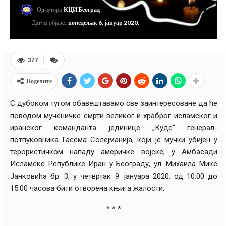
Од аутора
КЦИ Београд
Датум објаве:
понедељак 6. јануар 2020.
377
Поделите
С дубоком тугом обавештавамо све заинтересоване да ће
поводом мученичке смрти великог и храброг ‎исламског и
иранског команданта јединице „Кудс“ генерал-
потпуковника Гасема Солејманија, ‎који је мучки убијен у
терористичком нападу америчке војске, у Амбасади
Исламске Републике ‎Иран у Београду, ул. Михаила Мике
Јанковића бр. 3, у четвртак 9. јануара 2020. од 10:00 до
15:00 ‎часова бити отворена књига жалости.‎
* * *