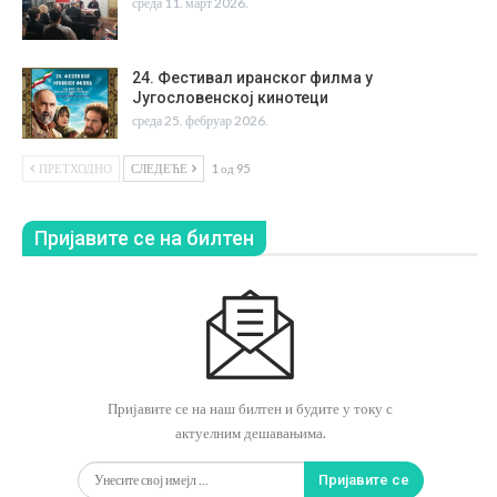
среда 11. март 2026.
24. Фестивал иранског филма у
Југословенској кинотеци
среда 25. фебруар 2026.
ПРЕТХОДНО
СЛЕДЕЋЕ
1 од 95
Пријавите се на билтен
Пријавите се на наш билтен и будите у току с
актуелним дешавањима.
Пријавите се