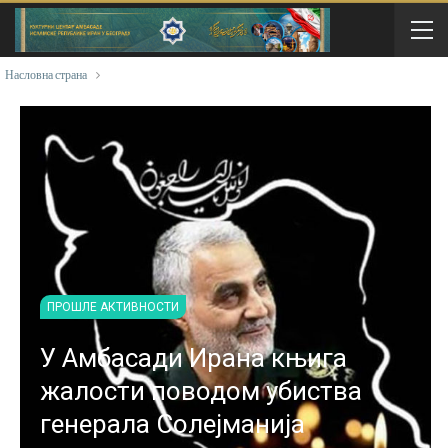
Насловна страна
ПРОШЛЕ АКТИВНОСТИ
У Амбасади Ирана књига
жалости поводом убиства
генерала Солејманија