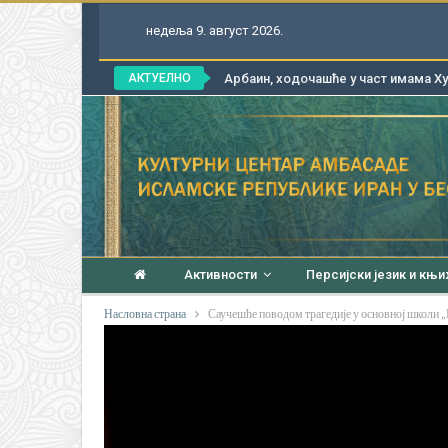
недеља 9. август 2026.
АКТУЕЛНО
Арбаин, ходочашће у част имама Хус
Активности
Персијски језик и књ
Насловна страна
Саучешће поводом трагедије у основној школи 