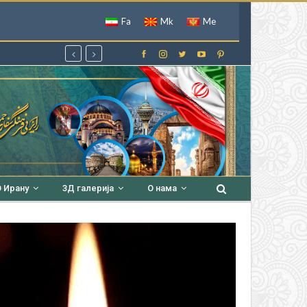
Fa
Mk
Me
 Ирану
3Д галерија
О нама