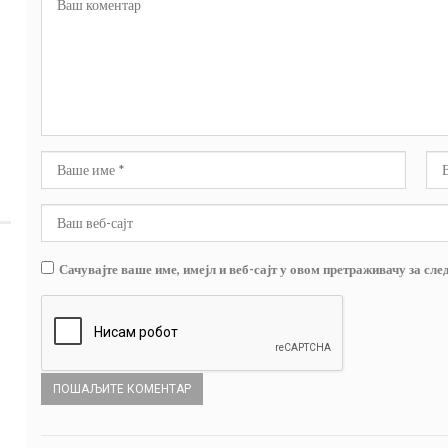
Сачувајте ваше име, имејл и веб-сајт у овом претраживачу за сле