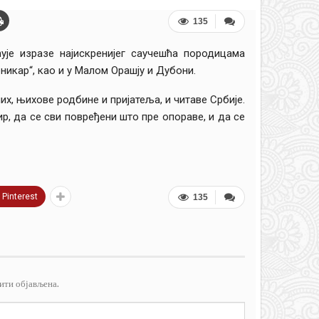
135
ује изразе најискренијег саучешћа породицама
никар“, као и у Малом Орашју и Дубони.
их
, њихове родбине и пријатеља, и читаве Србије.
, да се сви повређени што пре опораве, и да се
Pinterest
135
ити објављена.