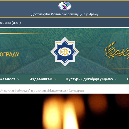
Достигнућа Исламске револуције у Ирану
еина (а.с.)
ижевност
Издаваштво
Културни догађаји у Ирану
О
„Владислав Рибникар“ и у околини Младеновца и Смедерева