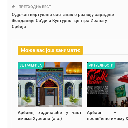
ПРЕТХОДНА ВЕСТ
Одржан виртуелни састанак о развоју сарадње
Фондације Са’ди и Културног центра Ирана у
Србији
Може вас још занимати:
3Д ГАЛЕРИЈА
АКТУЕЛНОСТИ
Арбаин, ходочашће у част
Арбаин – хо
имама Хусеина (а.с.)
посвећено имаму Х