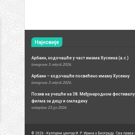
Најновије
Арбаин, ходочашће у част имама Хусеина (а.с.)
понедељак 3. август 2026.
Арбаин – ходочашће посвећено имаму Хусеину
понедељак 3. август 2026.
Позив на учешће на 38. Међународном фестивалу
филма за децу и омладину
четвртак 23. јул 2026.
© 2026 - Културни центар И. Р. Ирана у Београду. Сва права