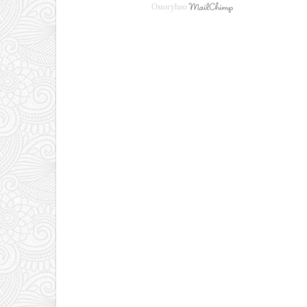
Омогућио