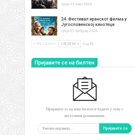
среда 11. март 2026.
24. Фестивал иранског филма у
Југословенској кинотеци
среда 25. фебруар 2026.
ПРЕТХОДНО
СЛЕДЕЋЕ
1 од 95
Пријавите се на билтен
Пријавите се на наш билтен и будите у току с
актуелним дешавањима.
Пријавите се