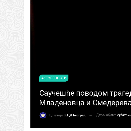
АКТУЕЛНОСТИ
Саучешће поводом трагед
Младеновца и Смедерев
Датум објаве:
субота 6
Од аутора
КЦИ Београд