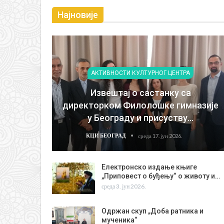
Најновије
АКТИВНОСТИ КУЛТУРНОГ ЦЕНТРА
Извештај о састанку са
директорком Филолошке гимназије
у Београду и присуству…
КЦИ БЕОГРАД
среда 17. јун 2026.
Електронско издање књиге
„Приповест о буђењу“ о животу и…
среда 3. јун 2026.
Одржан скуп „Доба ратника и
мученика“