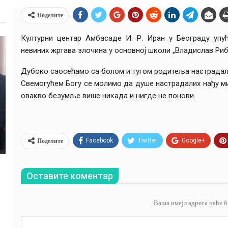
Поделите
Културни центар Амбасаде И. Р. Иран у Београду упућ
невиних жртава злочина у основној школи „Владислав Риб
Дубоко саосећамо са болом и тугом родитеља
настрадал
Свемогућем Богу се молимо да душе настрадалих нађу мир
овакво безумље више никада и нигде не понови.
Поделите
Facebook
Twitter
Google+
Оставите коментар
Ваша имејл адреса неће б