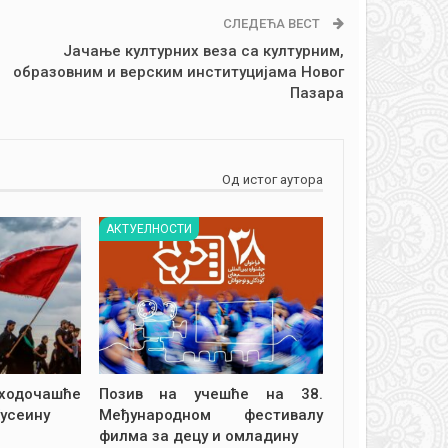
СЛЕДЕЋА ВЕСТ
Јачање културних веза са културним,
образовним и верским институцијама Новог
Пазара
Од истог аутора
АКТУЕЛНОСТИ
дочашће
Позив на учешће на 38.
усеину
Међународном фестивалу
филма за децу и омладину